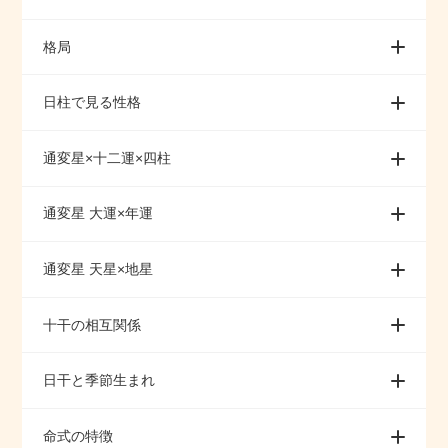
格局
日柱で見る性格
通変星×十二運×四柱
通変星 大運×年運
通変星 天星×地星
十干の相互関係
日干と季節生まれ
命式の特徴