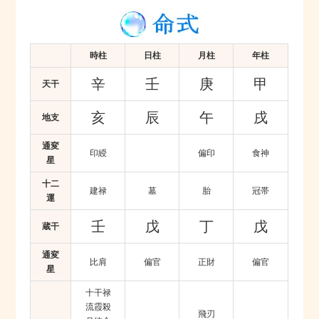
時柱
日柱
月柱
年柱
辛
壬
庚
甲
天干
亥
辰
午
戌
地支
通変
印綬
偏印
食神
星
十二
建禄
墓
胎
冠帯
運
壬
戊
丁
戊
蔵干
通変
比肩
偏官
正財
偏官
星
十干禄
流霞殺
飛刃