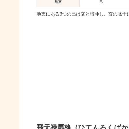
地支
巳
地支にある3つの巳は亥と暗冲し、亥の蔵干
飛天禄馬格（ひてんろくばか