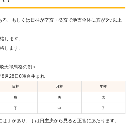
ある、もしくは日柱が辛亥・癸亥で地支全体に亥が3つ以上
格します。
格します。
飛天禄馬格の例＞
8年8月28日0時台生まれ
日柱
月柱
年柱
庚
庚
戊
子
申
子
には丁があり、丁は日主庚から見ると正官にあたります。