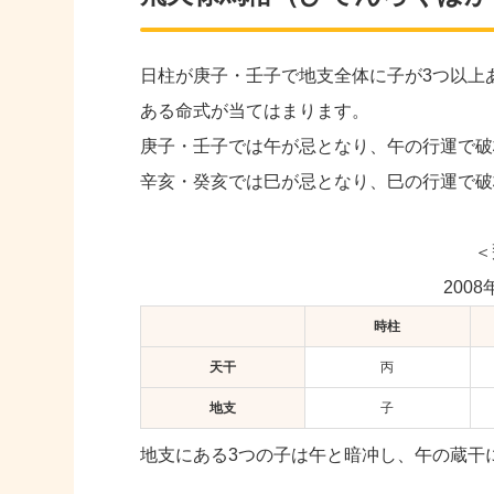
日柱が庚子・壬子で地支全体に子が3つ以上
ある命式が当てはまります。
庚子・壬子では午が忌となり、午の行運で破
辛亥・癸亥では巳が忌となり、巳の行運で破
＜
200
時柱
天干
丙
地支
子
地支にある3つの子は午と暗冲し、午の蔵干