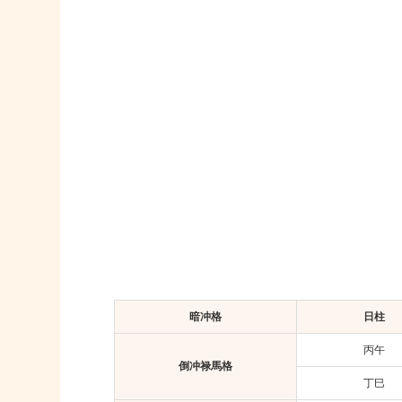
暗冲格
日柱
丙午
倒冲禄馬格
丁巳