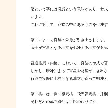
暗という字には擬態という意味があり、命式
います。
これに対して、命式の中にあるものを七冲す
暗冲によって官星の象徴が引き出されます。
蔵干が官星となる地支を七冲する地支が命式
普通格局（内格）において、身強の命式で官
しかし、暗冲によって官星や財星が引き出さ
行運で実際に七冲となる地支が巡って明冲と
暗冲格には、倒冲禄馬格、飛天禄馬格、井欄
それぞれの成立条件は下記の通りです。