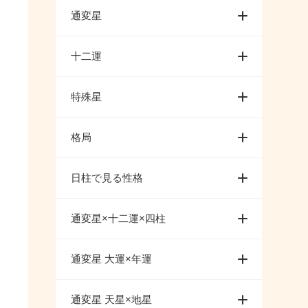
通変星
十二運
特殊星
格局
日柱で見る性格
通変星×十二運×四柱
通変星 大運×年運
通変星 天星×地星