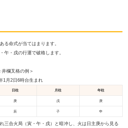
ある命式が当てはまります。
・午・戌の行運で破格します。
＜井欄叉格の例＞
1年1月2日6時台生まれ
日柱
月柱
年柱
庚
戊
庚
辰
子
申
れ三合火局（寅・午・戌）と暗冲し、火は日主庚から見る