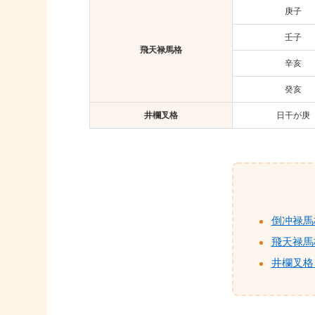
庚子
壬子
飛天禄馬格
辛亥
癸亥
井欄叉格
日干が庚
倒冲禄馬
飛天禄馬
井欄叉格