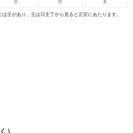
巳
巳
丑
には壬があり、壬は日主丁から見ると正官にあたります。
く）