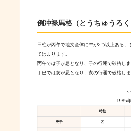
倒冲禄馬格（とうちゅうろく
日柱が丙午で地支全体に午が3つ以上ある、
てはまります。
丙午では子が忌となり、子の行運で破格しま
丁巳では亥が忌となり、亥の行運で破格しま
＜
1985
時柱
天干
乙