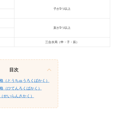
子が3つ以上
亥が3つ以上
三合水局（申・子・辰）
目次
格（とうちゅうろくばかく）
格（ひてんろくばかく）
（せいらんさかく）