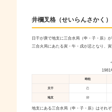
井欄叉格（せいらんさかく）
日干が庚で地支に三合水局（申・子・辰）が
三合火局にあたる寅・午・戌が忌となり、寅
198
時柱
天干
己
地支
卯
地支にある三合水局（申・子・辰）はそれぞ