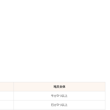
地支全体
午が3つ以上
巳が3つ以上