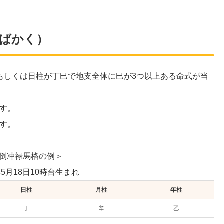
ばかく）
もしくは日柱が丁巳で地支全体に巳が3つ以上ある命式が当
す。
す。
倒冲禄馬格の例＞
年5月18日10時台生まれ
日柱
月柱
年柱
丁
辛
乙