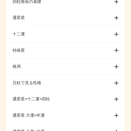
四柱推命の基礎
通変星
十二運
特殊星
格局
日柱で見る性格
通変星×十二運×四柱
通変星 大運×年運