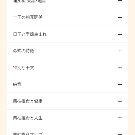
通変星 天星×地星
十干の相互関係
日干と季節生まれ
命式の特徴
特別な干支
納音
四柱推命と健康
四柱推命と人生
四柱推命マップ