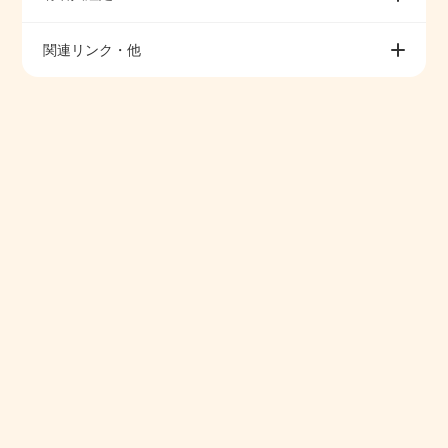
関連リンク・他