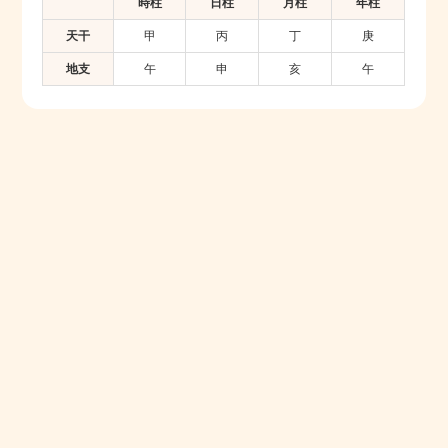
時柱
日柱
月柱
年柱
天干
甲
丙
丁
庚
地支
午
申
亥
午