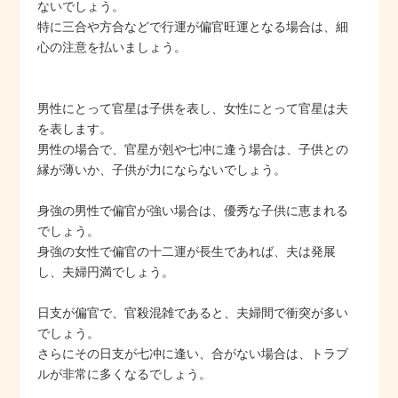
ないでしょう。
特に三合や方合などで行運が偏官旺運となる場合は、細
心の注意を払いましょう。
男性にとって官星は子供を表し、女性にとって官星は夫
を表します。
男性の場合で、官星が剋や七冲に逢う場合は、子供との
縁が薄いか、子供が力にならないでしょう。
身強の男性で偏官が強い場合は、優秀な子供に恵まれる
でしょう。
身強の女性で偏官の十二運が長生であれば、夫は発展
し、夫婦円満でしょう。
日支が偏官で、官殺混雑であると、夫婦間で衝突が多い
でしょう。
さらにその日支が七冲に逢い、合がない場合は、トラブ
ルが非常に多くなるでしょう。