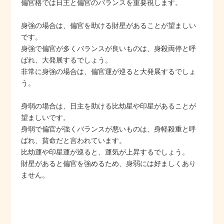
偏官格では日主と偏官のバランスを重要視します。
身強の場合は、偏官を助ける財星があることが望ましい
です。
身強で偏官が多くバランスが良いものは、身殺両停と呼
ばれ、大発展するでしょう。
非常に身強の場合は、偏官運が巡ると大発展するでしょ
う。
身弱の場合は、日主を助ける比劫星や印星があることが
望ましいです。
身弱で偏官が強くバランスが悪いものは、身軽殺重と呼
ばれ、貧命だと言われています。
比劫運や印星運が巡ると、運気が上昇するでしょう。
財星があると偏官を強めるため、身弱には好ましくあり
ません。