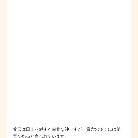
偏官は日主を剋する凶暴な神ですが、貴命の多くには偏
官があると言われています。