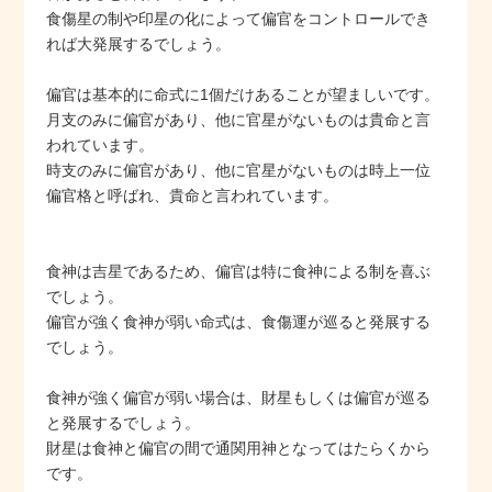
食傷星の制や印星の化によって偏官をコントロールでき
れば大発展するでしょう。
偏官は基本的に命式に1個だけあることが望ましいです。
月支のみに偏官があり、他に官星がないものは貴命と言
われています。
時支のみに偏官があり、他に官星がないものは時上一位
偏官格と呼ばれ、貴命と言われています。
食神は吉星であるため、偏官は特に食神による制を喜ぶ
でしょう。
偏官が強く食神が弱い命式は、食傷運が巡ると発展する
でしょう。
食神が強く偏官が弱い場合は、財星もしくは偏官が巡る
と発展するでしょう。
財星は食神と偏官の間で通関用神となってはたらくから
です。