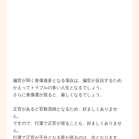
偏官が弱く食傷過多となる場合は、偏官が反抗するため
かえってトラブルの多い人生となるでしょう。
さらに食傷運が巡ると、厳しくなるでしょう。
正官があると官殺混雑となるため、好ましくありませ
ん。
ですので、行運で正官が巡ることも、好ましくありませ
ん。
行運で正官が干合となる星が巡るのは、吉となります。