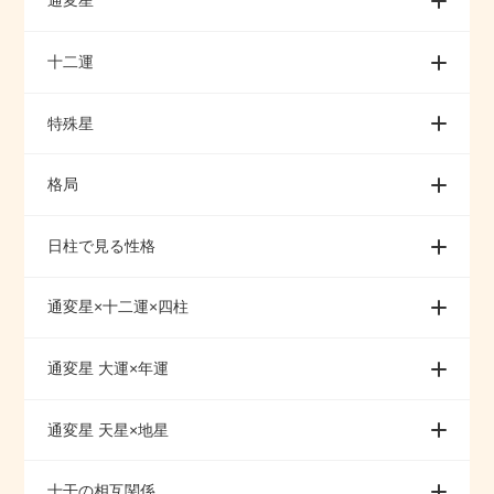
通変星
十二運
特殊星
格局
日柱で見る性格
通変星×十二運×四柱
通変星 大運×年運
通変星 天星×地星
十干の相互関係