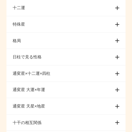
十二運
特殊星
格局
日柱で見る性格
通変星×十二運×四柱
通変星 大運×年運
通変星 天星×地星
十干の相互関係