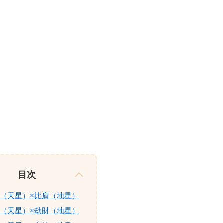
目次
（天星）×比肩（地星）
（天星）×劫財（地星）