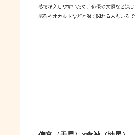
感情移入しやすいため、俳優や女優など演じ
宗教やオカルトなどと深く関わる人もいるで
偏官（天星）×食神（地星）