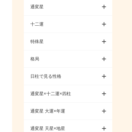
通変星
十二運
特殊星
格局
日柱で見る性格
通変星×十二運×四柱
通変星 大運×年運
通変星 天星×地星