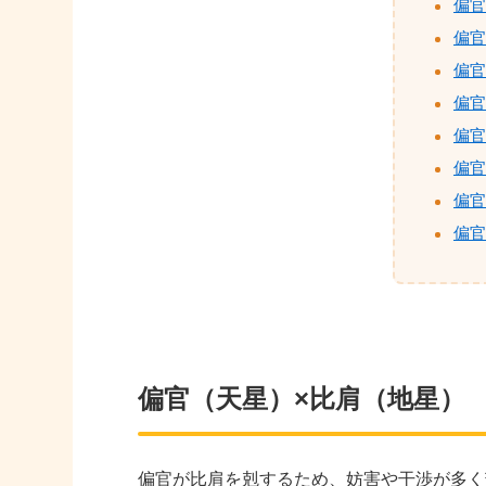
偏官
偏官
偏官
偏官
偏官
偏官
偏官
偏官
偏官（天星）×比肩（地星）
偏官が比肩を剋するため、妨害や干渉が多く