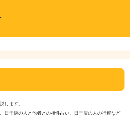
説します。
、日干庚の人と他者との相性占い、日干庚の人の行運など