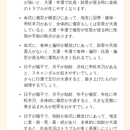
が強いと、大運・年運で比肩・財星が巡る時に金銭
のトラブルが生じやすくなります。
命式に傷官が横並びにあって、地支に冠帯・建禄・
帝旺羊刃があり、全体的に傷官もしくは官星が大過
していると、大運・年運で傷官や官星が巡る時に怪
我や手術の暗示があります。
命式に、食神と偏印が横並びにあって、財星や天徳
貴人がないと、大運・年運で食神・偏印・比肩・偏
官が巡る時に運気が大きく乱れるでしょう。
日干が陽干で、月干が劫財、月柱に帝旺羊刃がある
と、スキャンダルが起きやすいでしょう。
さらに行運で五行が大過すると、築き上げたものが
崩壊するでしょう。
日干が陽干で、月干が劫財、年干が傷官、年柱に帝
旺羊刃、全体的に傷官が大過すると、大きな災難に
巻き込まれるか犯罪をおかすでしょう。
日干が陽干で、劫財が命式に横並びにあって、地支
に衰・病・死・墓・絶があり、全体的に劫財が大過
すると、社会生活はトラブルが多く発展しにくいで