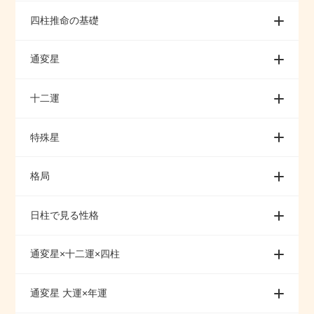
四柱推命の基礎
通変星
十二運
特殊星
格局
日柱で見る性格
通変星×十二運×四柱
通変星 大運×年運