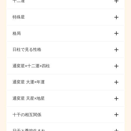
十二運
特殊星
格局
日柱で見る性格
通変星×十二運×四柱
通変星 大運×年運
通変星 天星×地星
十干の相互関係
日干と季節生まれ